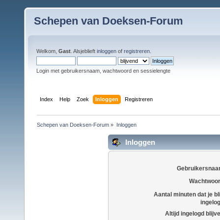
Schepen van Doeksen-Forum
Welkom,
Gast
. Alsjeblieft
inloggen
of
registreren
.
Login met gebruikersnaam, wachtwoord en sessielengte
Index
Help
Zoek
Inloggen
Registreren
Schepen van Doeksen-Forum
»
Inloggen
Inloggen
Gebruikersnaa
Wachtwoor
Aantal minuten dat je bli
ingelo
Altijd ingelogd blijv