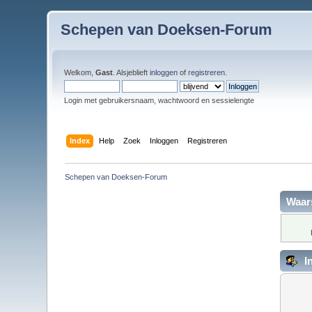
Schepen van Doeksen-Forum
Welkom,
Gast
. Alsjeblieft
inloggen
of
registreren
.
Login met gebruikersnaam, wachtwoord en sessielengte
Index
Help
Zoek
Inloggen
Registreren
Schepen van Doeksen-Forum
Waar
I