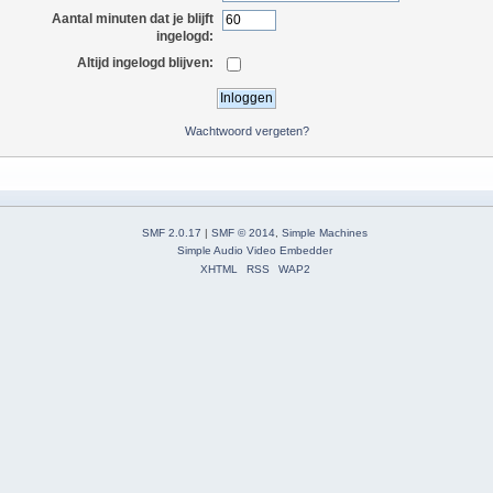
Aantal minuten dat je blijft
ingelogd:
Altijd ingelogd blijven:
Wachtwoord vergeten?
SMF 2.0.17
|
SMF © 2014
,
Simple Machines
Simple Audio Video Embedder
XHTML
RSS
WAP2