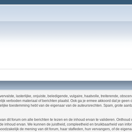
ervalste, lasterlijke, onjuiste, beledigende, vulgaire, haatvolle, treiterende, obsc
ijk verboden materiaal of berichten plaatst. Ook ga je ermee akkoord dat je geen 
riftelijke toestemming hebt van de eigenaar van de auteursrechten. Spam, grote aant
an dit forum om alle berichten te lezen en de inhoud ervan te valideren. Onthoud d
 inhoud ervan. We kunnen de juistheid, compleetheid en bruikbaarheid van informa
t noodzakelijk de mening van dit forum, haar stafleden, hun vervangers, of de eige