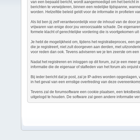
van een bepaald bericht, wordt aangemoedigd om het bericht in 
berichten te verwijderen, binnen een redelijke tijdspanne, wanne
worden. Hetzelfde beleid geldt voor de informatie in profielen va
Als lid ben jij zelf verantwoordelijk voor de inhoud van de door
vrijwaren van enige door jou veroorzaakte schade. De eigenaren v
formele klacht of gerechtelijke vordering die is voortgekomen uit 
Je hebt de mogelijkheid om, tijdens het registratieproces, ee
die je registreert, niet zult doorgeven aan derden, met uitzond
voor reden dan ook. Tevens adviseren we je ten zeerste om een
Nadat het registreren en inloggen op dit forum, zul je een meer 
informatie die de eigenaar of stafleden van het forum als onjui
Bij ieder bericht dat je post, zal je IP-adres worden opgeslagen
in het geval van een ernstige overtreding van deze overeenkoms
Tevens zal de forumsoftware een cookie plaatsen, een tekstbest
uitgelogd te houden. De software zal geen andere informatie ver