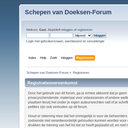
Schepen van Doeksen-Forum
Welkom,
Gast
. Alsjeblieft
inloggen
of
registreren
.
Login met gebruikersnaam, wachtwoord en sessielengte
Index
Help
Zoek
Inloggen
Registreren
Schepen van Doeksen-Forum
»
Registreren
Registratieovereenkomst
Door het gebruik van dit forum, ga je ermee akkoord dat je geen v
privacyschendende, materiaal voor volwassenen of andere wettel
plaatsen tenzij het onder je eigen auteursrechten valt of je sch
petities zijn ook verboden op dit forum.
Houd er rekening mee dat het onmogelijk is voor de beheerders v
zodoende niet verantwoordelijk gehouden kunnen worden voor de
drukken de mening van het lid dat ze heeft geplaatst uit, en nie