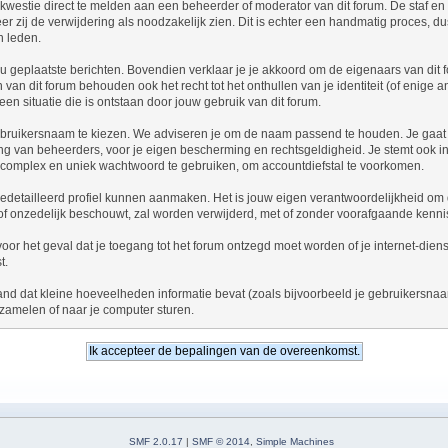
kwestie direct te melden aan een beheerder of moderator van dit forum. De staf e
er zij de verwijdering als noodzakelijk zien. Dit is echter een handmatig proces, d
n leden.
 jou geplaatste berichten. Bovendien verklaar je je akkoord om de eigenaars van dit
an dit forum behouden ook het recht tot het onthullen van je identiteit (of enige a
een situatie die is ontstaan door jouw gebruik van dit forum.
n gebruikersnaam te kiezen. We adviseren je om de naam passend te houden. Je gaa
ering van beheerders, voor je eigen bescherming en rechtsgeldigheid. Je stemt ook
 complex en uniek wachtwoord te gebruiken, om accountdiefstal te voorkomen.
gedetailleerd profiel kunnen aanmaken. Het is jouw eigen verantwoordelijkheid om de
st of onzedelijk beschouwt, zal worden verwijderd, met of zonder voorafgaande ken
, voor het geval dat je toegang tot het forum ontzegd moet worden of je internet-di
t.
and dat kleine hoeveelheden informatie bevat (zoals bijvoorbeeld je gebruikersna
zamelen of naar je computer sturen.
SMF 2.0.17
|
SMF © 2014
,
Simple Machines