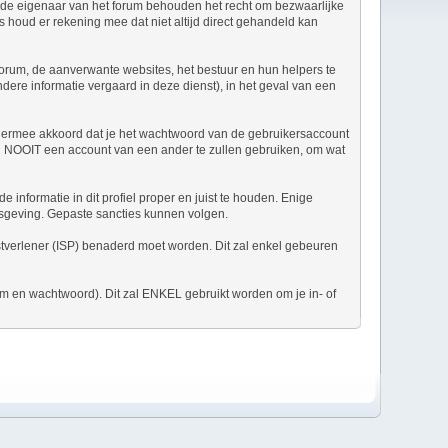
n de eigenaar van het forum behouden het recht om bezwaarlijke
us houd er rekening mee dat niet altijd direct gehandeld kan
 forum, de aanverwante websites, het bestuur en hun helpers te
ndere informatie vergaard in deze dienst), in het geval van een
t ermee akkoord dat je het wachtwoord van de gebruikersaccount
 in NOOIT een account van een ander te zullen gebruiken, om wat
 informatie in dit profiel proper en juist te houden. Enige
nisgeving. Gepaste sancties kunnen volgen.
enstverlener (ISP) benaderd moet worden. Dit zal enkel gebeuren
am en wachtwoord). Dit zal ENKEL gebruikt worden om je in- of