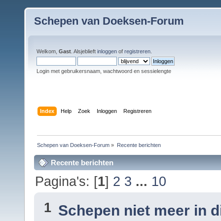
Schepen van Doeksen-Forum
Welkom,
Gast
. Alsjeblieft
inloggen
of
registreren
.
Login met gebruikersnaam, wachtwoord en sessielengte
Index
Help
Zoek
Inloggen
Registreren
Schepen van Doeksen-Forum
»
Recente berichten
Recente berichten
Pagina's: [
1
]
2
3
...
10
1
Schepen niet meer in 