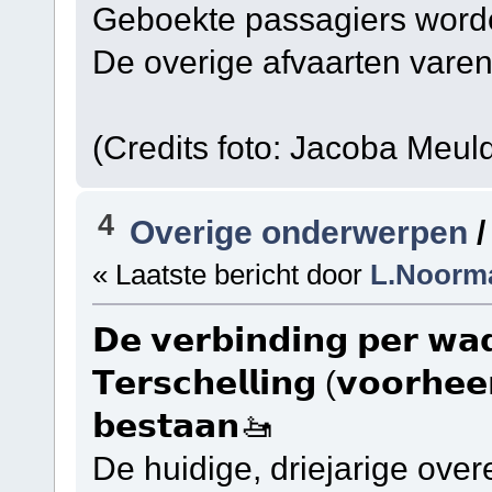
Geboekte passagiers word
De overige afvaarten varen
(Credits foto: Jacoba Meuld
4
Overige onderwerpen
« Laatste bericht door
L.Noorm
𝗗𝗲 𝘃𝗲𝗿𝗯𝗶𝗻𝗱𝗶𝗻𝗴 𝗽𝗲𝗿 𝘄𝗮𝗱
𝗧𝗲𝗿𝘀𝗰𝗵𝗲𝗹𝗹𝗶𝗻𝗴 (𝘃𝗼𝗼𝗿𝗵𝗲𝗲𝗻
𝗯𝗲𝘀𝘁𝗮𝗮𝗻🚤
De huidige, driejarige over