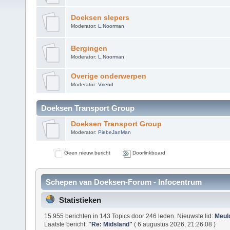
Doeksen slepers
Moderator:
L.Noorman
Bergingen
Moderator:
L.Noorman
Overige onderwerpen
Moderator:
Vriend
Doeksen Transport Group
Doeksen Transport Group
Moderator:
PiebeJanMan
Geen nieuw bericht
Doorlinkboard
Schepen van Doeksen-Forum - Infocentrum
Statistieken
15.955 berichten in 143 Topics door 246 leden. Nieuwste lid:
Meul
Laatste bericht:
"
Re: Midsland
"
( 6 augustus 2026, 21:26:08 )