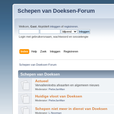
Schepen van Doeksen-Forum
Welkom,
Gast
. Alsjeblieft
inloggen
of
registreren
.
Login met gebruikersnaam, wachtwoord en sessielengte
Index
Help
Zoek
Inloggen
Registreren
Schepen van Doeksen-Forum
Schepen van Doeksen
Actueel
Vervallen/extra afvaarten en algemeen nieuws
Moderator:
PiebeJanMan
Huidige vloot van Doeksen
Moderator:
PiebeJanMan
Schepen niet meer in dienst van Doeksen
Moderator:
L.Noorman