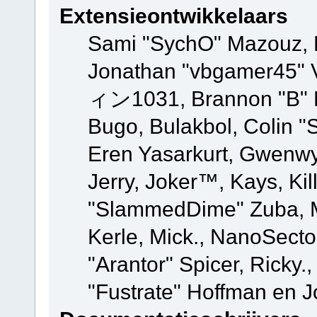
Extensieontwikkelaars
Sami "SychO" Mazouz, 
Jonathan "vbgamer45" V
ィン1031, Brannon "B" Ha
Bugo, Bulakbol, Colin "
Eren Yasarkurt, Gwenwy
Jerry, Joker™, Kays, Kil
"SlammedDime" Zuba, M
Kerle, Mick., NanoSecto
"Arantor" Spicer, Ricky.
"Fustrate" Hoffman en J