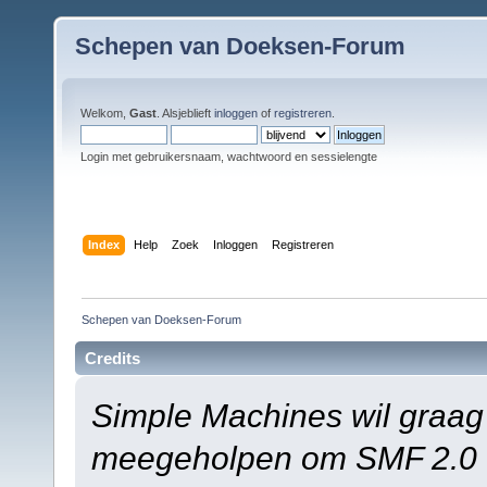
Schepen van Doeksen-Forum
Welkom,
Gast
. Alsjeblieft
inloggen
of
registreren
.
Login met gebruikersnaam, wachtwoord en sessielengte
Index
Help
Zoek
Inloggen
Registreren
Schepen van Doeksen-Forum
Credits
Simple Machines wil graag
meegeholpen om SMF 2.0 