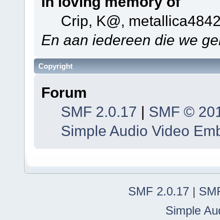
In loving memory of
Crip, K@, metallica484
En aan iedereen die we ge
Copyright
Forum
SMF 2.0.17
|
SMF © 20
Simple Audio Video Em
SMF 2.0.17
|
SMF
Simple Au