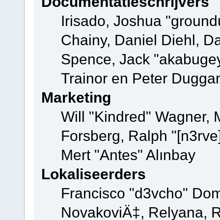
Documentatieschrijvers
Irisado, Joshua "ground
Chainy, Daniel Diehl, D
Spence, Jack "akabugey
Trainor en Peter Dugga
Marketing
Will "Kindred" Wagner,
Forsberg, Ralph "[n3rve
Mert "Antes" Alınbay
Lokaliseerders
Francisco "d3vcho" Dom
NovakoviÄ‡, Relyana, R