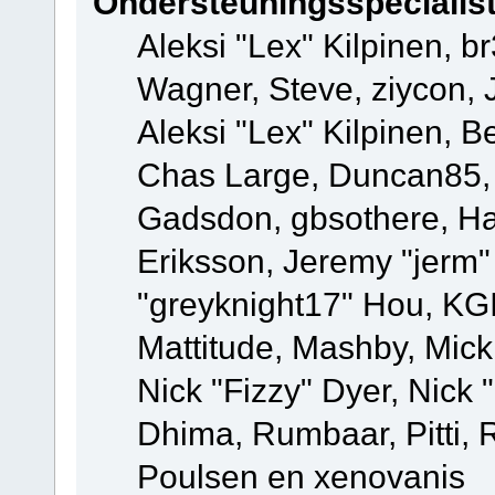
Ondersteuningsspecialis
Aleksi "Lex" Kilpinen, b
Wagner, Steve, ziycon, 
Aleksi "Lex" Kilpinen, B
Chas Large, Duncan85, E
Gadsdon, gbsothere, Ha
Eriksson, Jeremy "jerm"
"greyknight17" Hou, KGIII
Mattitude, Mashby, Mick G
Nick "Fizzy" Dyer, Nick 
Dhima, Rumbaar, Pitti,
Poulsen en xenovanis