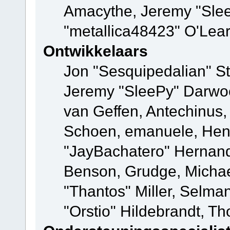
Amacythe, Jeremy "Sle
"metallica48423" O'Lea
Ontwikkelaars
Jon "Sesquipedalian" St
Jeremy "SleePy" Darwo
van Geffen, Antechinus, 
Schoen, emanuele, Hend
"JayBachatero" Hernand
Benson, Grudge, Micha
"Thantos" Miller, Selma
"Orstio" Hildebrandt, Th