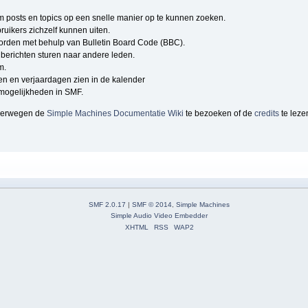
om posts en topics op een snelle manier op te kunnen zoeken.
ruikers zichzelf kunnen uiten.
rden met behulp van Bulletin Board Code (BBC).
berichten sturen naar andere leden.
m.
n en verjaardagen zien in de kalender
e mogelijkheden in SMF.
overwegen de
Simple Machines Documentatie Wiki
te bezoeken of de
credits
te leze
SMF 2.0.17
|
SMF © 2014
,
Simple Machines
Simple Audio Video Embedder
XHTML
RSS
WAP2