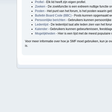
Profiel
- Elk lid heeft zijn eigen profiel.
Zoeken
- De zoekfunctie is een extreem nuttige functie 
Posten
- Het punt van het forum, is het posten waarin geb
Bulletin Board Code (BBC)
- Posts kunnen opgemaakt wo
Persoonlijke berichten
- Gebruikers kunnen persoonlijke 
Ledenlijst
- De ledenlijst laat alle leden zien van het foru
Kalender
- Gebruikers kunnen gebeurtenissen, feestdage
Mogelijkheden
- Hier is een lijst met de meest populair
Voor meer informatie over hoe je SMF moet gebruiken, kun je 
is.