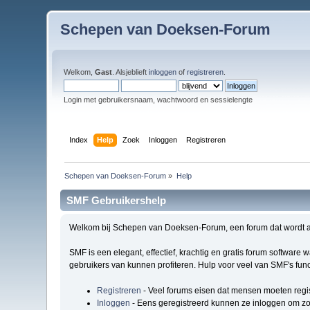
Schepen van Doeksen-Forum
Welkom,
Gast
. Alsjeblieft
inloggen
of
registreren
.
Login met gebruikersnaam, wachtwoord en sessielengte
Index
Help
Zoek
Inloggen
Registreren
Schepen van Doeksen-Forum
»
Help
SMF Gebruikershelp
Welkom bij Schepen van Doeksen-Forum, een forum dat wordt 
SMF is een elegant, effectief, krachtig en gratis forum software
gebruikers van kunnen profiteren. Hulp voor veel van SMF's func
Registreren
- Veel forums eisen dat mensen moeten regi
Inloggen
- Eens geregistreerd kunnen ze inloggen om zo 