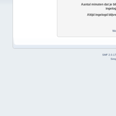
Aantal minuten dat je bli
ingelo
Altijd ingelogd blijv
Wa
SMF 2.0.1
Simp