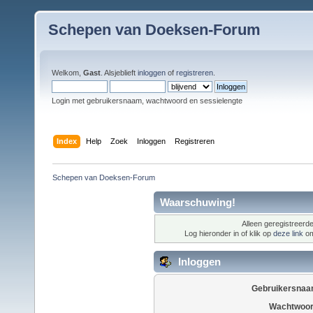
Schepen van Doeksen-Forum
Welkom,
Gast
. Alsjeblieft
inloggen
of
registreren
.
Login met gebruikersnaam, wachtwoord en sessielengte
Index
Help
Zoek
Inloggen
Registreren
Schepen van Doeksen-Forum
Waarschuwing!
Alleen geregistreerde
Log hieronder in of klik op
deze link
om
Inloggen
Gebruikersnaa
Wachtwoor