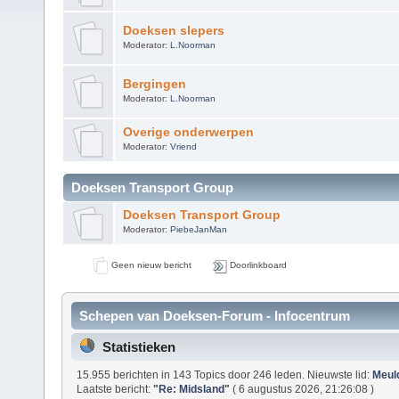
Doeksen slepers
Moderator:
L.Noorman
Bergingen
Moderator:
L.Noorman
Overige onderwerpen
Moderator:
Vriend
Doeksen Transport Group
Doeksen Transport Group
Moderator:
PiebeJanMan
Geen nieuw bericht
Doorlinkboard
Schepen van Doeksen-Forum - Infocentrum
Statistieken
15.955 berichten in 143 Topics door 246 leden. Nieuwste lid:
Meul
Laatste bericht:
"
Re: Midsland
"
( 6 augustus 2026, 21:26:08 )