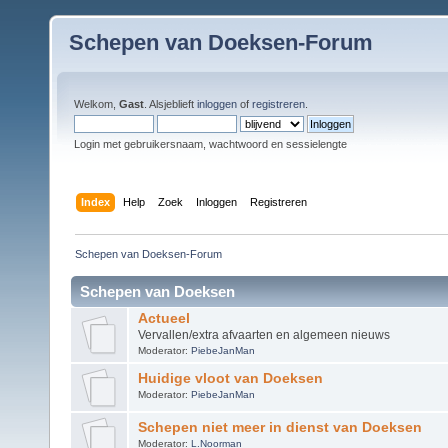
Schepen van Doeksen-Forum
Welkom,
Gast
. Alsjeblieft
inloggen
of
registreren
.
Login met gebruikersnaam, wachtwoord en sessielengte
Index
Help
Zoek
Inloggen
Registreren
Schepen van Doeksen-Forum
Schepen van Doeksen
Actueel
Vervallen/extra afvaarten en algemeen nieuws
Moderator:
PiebeJanMan
Huidige vloot van Doeksen
Moderator:
PiebeJanMan
Schepen niet meer in dienst van Doeksen
Moderator:
L.Noorman