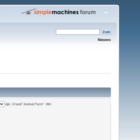
Nieuws:
bijv.
Orwell "Animal Farm" -film