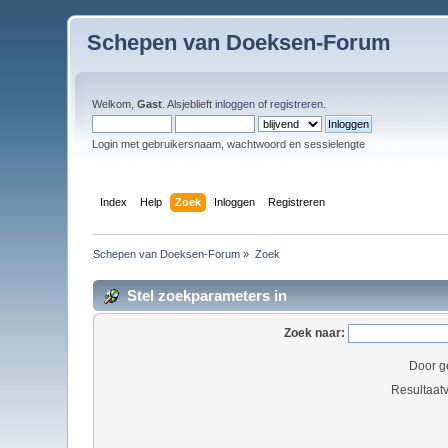
Schepen van Doeksen-Forum
Welkom,
Gast
. Alsjeblieft
inloggen
of
registreren
.
Login met gebruikersnaam, wachtwoord en sessielengte
Index
Help
Zoek
Inloggen
Registreren
Schepen van Doeksen-Forum
»
Zoek
Stel zoekparameters in
Zoek naar:
Door g
Resultaat