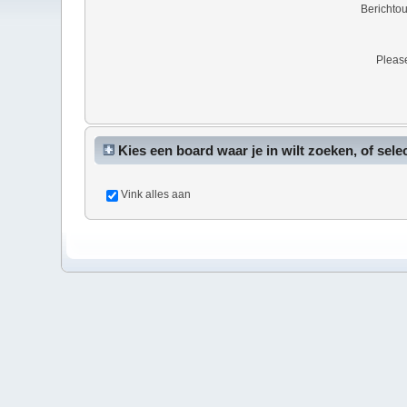
Berichto
Please
Kies een board waar je in wilt zoeken, of sele
Vink alles aan