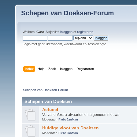
Schepen van Doeksen-Forum
Welkom,
Gast
. Alsjeblieft
inloggen
of
registreren
.
Login met gebruikersnaam, wachtwoord en sessielengte
Index
Help
Zoek
Inloggen
Registreren
Schepen van Doeksen-Forum
Schepen van Doeksen
Actueel
Vervallen/extra afvaarten en algemeen nieuws
Moderator:
PiebeJanMan
Huidige vloot van Doeksen
Moderator:
PiebeJanMan