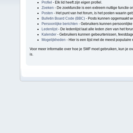
Profiel
- Elk lid heeft zijn eigen profiel.
Zoeken
- De zoekfunctie is een extreem nuttige functie 
Posten
- Het punt van het forum, is het posten waarin geb
Bulletin Board Code (BBC)
- Posts kunnen opgemaakt wo
Persoonlijke berichten
- Gebruikers kunnen persoonlijke 
Ledenlijst
- De ledenlijst laat alle leden zien van het foru
Kalender
- Gebruikers kunnen gebeurtenissen, feestdage
Mogelijkheden
- Hier is een lijst met de meest populair
Voor meer informatie over hoe je SMF moet gebruiken, kun je 
is.