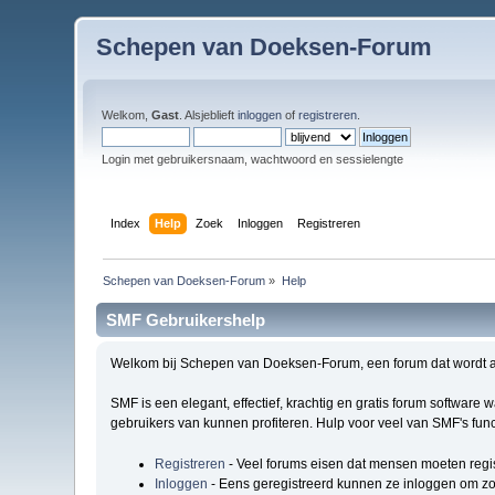
Schepen van Doeksen-Forum
Welkom,
Gast
. Alsjeblieft
inloggen
of
registreren
.
Login met gebruikersnaam, wachtwoord en sessielengte
Index
Help
Zoek
Inloggen
Registreren
Schepen van Doeksen-Forum
»
Help
SMF Gebruikershelp
Welkom bij Schepen van Doeksen-Forum, een forum dat wordt 
SMF is een elegant, effectief, krachtig en gratis forum software
gebruikers van kunnen profiteren. Hulp voor veel van SMF's func
Registreren
- Veel forums eisen dat mensen moeten regi
Inloggen
- Eens geregistreerd kunnen ze inloggen om zo 