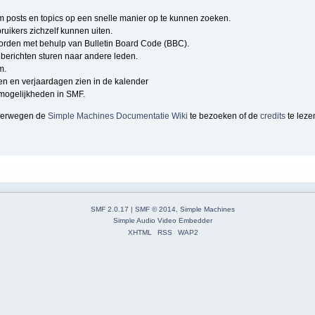
om posts en topics op een snelle manier op te kunnen zoeken.
ruikers zichzelf kunnen uiten.
rden met behulp van Bulletin Board Code (BBC).
berichten sturen naar andere leden.
m.
n en verjaardagen zien in de kalender
e mogelijkheden in SMF.
overwegen de
Simple Machines Documentatie Wiki
te bezoeken of de
credits
te leze
SMF 2.0.17
|
SMF © 2014
,
Simple Machines
Simple Audio Video Embedder
XHTML
RSS
WAP2