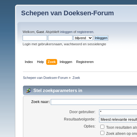
Schepen van Doeksen-Forum
Welkom,
Gast
. Alsjeblieft
inloggen
of
registreren
.
Login met gebruikersnaam, wachtwoord en sessielengte
Index
Help
Zoek
Inloggen
Registreren
Schepen van Doeksen-Forum
»
Zoek
Stel zoekparameters in
Zoek naar:
Door gebruiker:
Resultaatvolgorde:
Opties:
Toon resultaten al
Zoek alleen op on