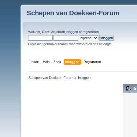
Schepen van Doeksen-Forum
Welkom,
Gast
. Alsjeblieft
inloggen
of
registreren
.
Login met gebruikersnaam, wachtwoord en sessielengte
Index
Help
Zoek
Inloggen
Registreren
Schepen van Doeksen-Forum
»
Inloggen
I