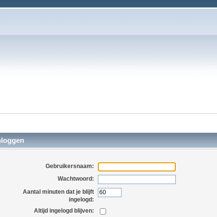
nloggen
Gebruikersnaam:
Wachtwoord:
Aantal minuten dat je blijft
ingelogd:
Altijd ingelogd blijven: