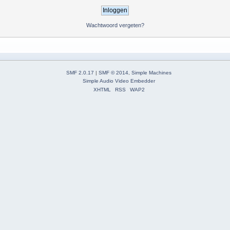
Wachtwoord vergeten?
SMF 2.0.17
|
SMF © 2014
,
Simple Machines
Simple Audio Video Embedder
XHTML
RSS
WAP2