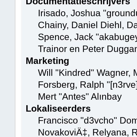
Documentatieschrijvers
Irisado, Joshua "ground
Chainy, Daniel Diehl, D
Spence, Jack "akabugey
Trainor en Peter Dugga
Marketing
Will "Kindred" Wagner,
Forsberg, Ralph "[n3rve
Mert "Antes" Alınbay
Lokaliseerders
Francisco "d3vcho" Dom
NovakoviÄ‡, Relyana, R