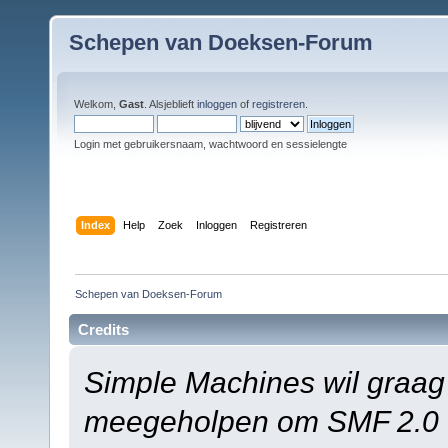
Schepen van Doeksen-Forum
Welkom,
Gast
. Alsjeblieft
inloggen
of
registreren
.
Login met gebruikersnaam, wachtwoord en sessielengte
Index
Help
Zoek
Inloggen
Registreren
Schepen van Doeksen-Forum
Credits
Simple Machines wil graag
meegeholpen om SMF 2.0 