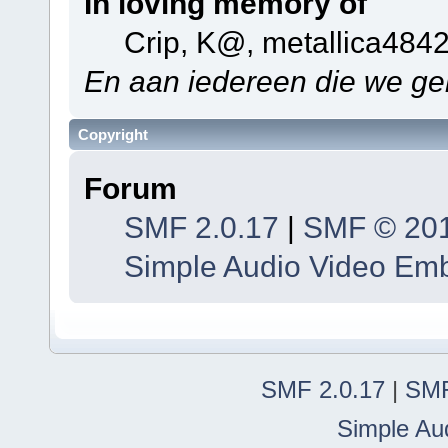
In loving memory of
Crip, K@, metallica484
En aan iedereen die we ge
Copyright
Forum
SMF 2.0.17
|
SMF © 20
Simple Audio Video Em
SMF 2.0.17
|
SMF
Simple Au