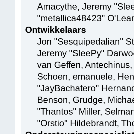
Amacythe, Jeremy "Sle
"metallica48423" O'Lea
Ontwikkelaars
Jon "Sesquipedalian" St
Jeremy "SleePy" Darwo
van Geffen, Antechinus, 
Schoen, emanuele, Hend
"JayBachatero" Hernand
Benson, Grudge, Micha
"Thantos" Miller, Selma
"Orstio" Hildebrandt, Th