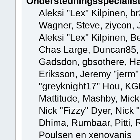
Ondersteuningsspecialis
Aleksi "Lex" Kilpinen, b
Wagner, Steve, ziycon, 
Aleksi "Lex" Kilpinen, B
Chas Large, Duncan85, E
Gadsdon, gbsothere, Ha
Eriksson, Jeremy "jerm"
"greyknight17" Hou, KGIII
Mattitude, Mashby, Mick G
Nick "Fizzy" Dyer, Nick 
Dhima, Rumbaar, Pitti,
Poulsen en xenovanis