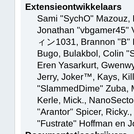
Extensieontwikkelaars
Sami "SychO" Mazouz, 
Jonathan "vbgamer45" V
ィン1031, Brannon "B" Ha
Bugo, Bulakbol, Colin "
Eren Yasarkurt, Gwenwy
Jerry, Joker™, Kays, Kil
"SlammedDime" Zuba, M
Kerle, Mick., NanoSecto
"Arantor" Spicer, Ricky.
"Fustrate" Hoffman en J