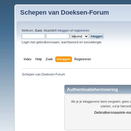
Schepen van Doeksen-Forum
Welkom,
Gast
. Alsjeblieft
inloggen
of
registreren
.
Login met gebruikersnaam, wachtwoord en sessielengte
Index
Help
Zoek
Inloggen
Registreren
Schepen van Doeksen-Forum
Authenticatieherinnering
Als je je inloggevens bent vergeten: gee
starten, vul je hieron
Gebruikersnaam/e-mai