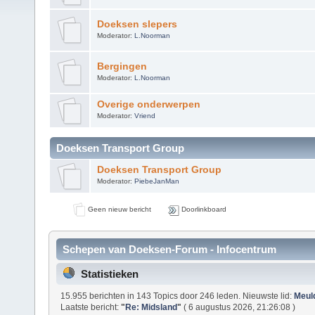
Doeksen slepers
Moderator:
L.Noorman
Bergingen
Moderator:
L.Noorman
Overige onderwerpen
Moderator:
Vriend
Doeksen Transport Group
Doeksen Transport Group
Moderator:
PiebeJanMan
Geen nieuw bericht
Doorlinkboard
Schepen van Doeksen-Forum - Infocentrum
Statistieken
15.955 berichten in 143 Topics door 246 leden. Nieuwste lid:
Meul
Laatste bericht:
"
Re: Midsland
"
( 6 augustus 2026, 21:26:08 )