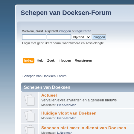
Schepen van Doeksen-Forum
Welkom,
Gast
. Alsjeblieft
inloggen
of
registreren
.
Login met gebruikersnaam, wachtwoord en sessielengte
Index
Help
Zoek
Inloggen
Registreren
Schepen van Doeksen-Forum
Schepen van Doeksen
Actueel
Vervallen/extra afvaarten en algemeen nieuws
Moderator:
PiebeJanMan
Huidige vloot van Doeksen
Moderator:
PiebeJanMan
Schepen niet meer in dienst van Doeksen
Moderator:
L.Noorman