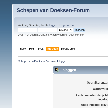
Schepen van Doeksen-Forum
Welkom,
Gast
. Alsjeblieft
inloggen
of
registreren
.
Login met gebruikersnaam, wachtwoord en sessielengte
Index
Help
Zoek
Inloggen
Registreren
Schepen van Doeksen-Forum
»
Inloggen
Inloggen
Gebruikersnaa
Wachtwoor
Aantal minuten dat je bli
ingelo
Altijd ingelogd blijv