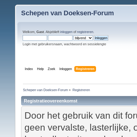
Schepen van Doeksen-Forum
Welkom,
Gast
. Alsjeblieft
inloggen
of
registreren
.
Login met gebruikersnaam, wachtwoord en sessielengte
Index
Help
Zoek
Inloggen
Registreren
Schepen van Doeksen-Forum
»
Registreren
Registratieovereenkomst
Door het gebruik van dit fo
geen vervalste, lasterlijke,