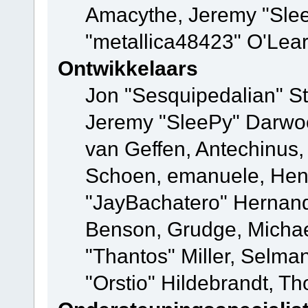
Amacythe, Jeremy "Sle
"metallica48423" O'Lea
Ontwikkelaars
Jon "Sesquipedalian" St
Jeremy "SleePy" Darwo
van Geffen, Antechinus, 
Schoen, emanuele, Hend
"JayBachatero" Hernand
Benson, Grudge, Micha
"Thantos" Miller, Selma
"Orstio" Hildebrandt, Th