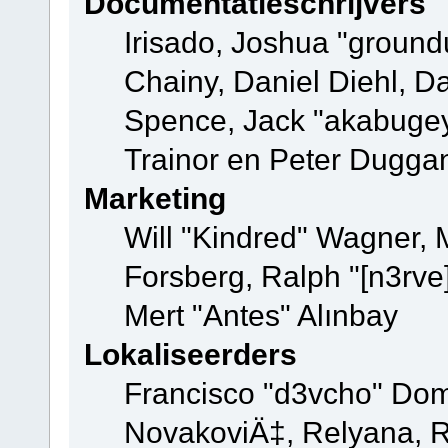
Documentatieschrijvers
Irisado, Joshua "ground
Chainy, Daniel Diehl, D
Spence, Jack "akabugey
Trainor en Peter Dugga
Marketing
Will "Kindred" Wagner,
Forsberg, Ralph "[n3rve
Mert "Antes" Alınbay
Lokaliseerders
Francisco "d3vcho" Dom
NovakoviÄ‡, Relyana, R