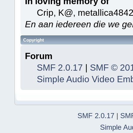
In loving memory of
Crip, K@, metallica484
En aan iedereen die we ge
Copyright
Forum
SMF 2.0.17
|
SMF © 20
Simple Audio Video Em
SMF 2.0.17
|
SMF
Simple Au