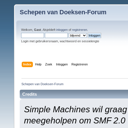
Schepen van Doeksen-Forum
Welkom,
Gast
. Alsjeblieft
inloggen
of
registreren
.
Login met gebruikersnaam, wachtwoord en sessielengte
Index
Help
Zoek
Inloggen
Registreren
Schepen van Doeksen-Forum
Credits
Simple Machines wil graag
meegeholpen om SMF 2.0 