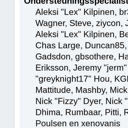
Ondersteuningsspecialis
Aleksi "Lex" Kilpinen, b
Wagner, Steve, ziycon, 
Aleksi "Lex" Kilpinen, B
Chas Large, Duncan85, E
Gadsdon, gbsothere, Ha
Eriksson, Jeremy "jerm"
"greyknight17" Hou, KGIII
Mattitude, Mashby, Mick G
Nick "Fizzy" Dyer, Nick 
Dhima, Rumbaar, Pitti,
Poulsen en xenovanis