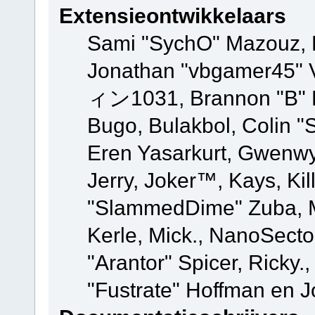
Extensieontwikkelaars
Sami "SychO" Mazouz, 
Jonathan "vbgamer45" V
ィン1031, Brannon "B" Ha
Bugo, Bulakbol, Colin "
Eren Yasarkurt, Gwenwy
Jerry, Joker™, Kays, Kil
"SlammedDime" Zuba, M
Kerle, Mick., NanoSecto
"Arantor" Spicer, Ricky.
"Fustrate" Hoffman en J