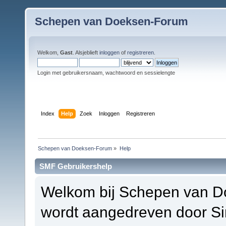
Schepen van Doeksen-Forum
Welkom,
Gast
. Alsjeblieft
inloggen
of
registreren
.
Login met gebruikersnaam, wachtwoord en sessielengte
Index
Help
Zoek
Inloggen
Registreren
Schepen van Doeksen-Forum
»
Help
SMF Gebruikershelp
Welkom bij Schepen van D
wordt aangedreven door S