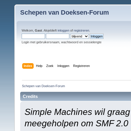
Schepen van Doeksen-Forum
Welkom,
Gast
. Alsjeblieft
inloggen
of
registreren
.
Login met gebruikersnaam, wachtwoord en sessielengte
Index
Help
Zoek
Inloggen
Registreren
Schepen van Doeksen-Forum
Credits
Simple Machines wil graag
meegeholpen om SMF 2.0 