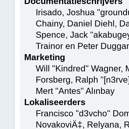
Documentatieschrijvers
Irisado, Joshua "ground
Chainy, Daniel Diehl, D
Spence, Jack "akabugey
Trainor en Peter Dugga
Marketing
Will "Kindred" Wagner,
Forsberg, Ralph "[n3rve
Mert "Antes" Alınbay
Lokaliseerders
Francisco "d3vcho" Dom
NovakoviÄ‡, Relyana, R