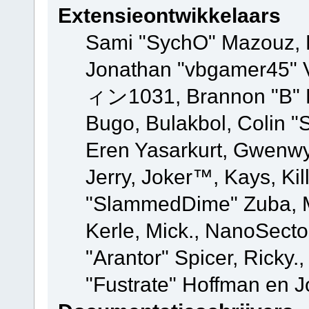
Extensieontwikkelaars
Sami "SychO" Mazouz, 
Jonathan "vbgamer45" V
ィン1031, Brannon "B" Ha
Bugo, Bulakbol, Colin "
Eren Yasarkurt, Gwenwy
Jerry, Joker™, Kays, Kil
"SlammedDime" Zuba, M
Kerle, Mick., NanoSecto
"Arantor" Spicer, Ricky.
"Fustrate" Hoffman en J