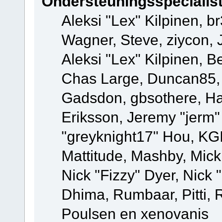
Ondersteuningsspecialis
Aleksi "Lex" Kilpinen, b
Wagner, Steve, ziycon, 
Aleksi "Lex" Kilpinen, B
Chas Large, Duncan85, E
Gadsdon, gbsothere, Ha
Eriksson, Jeremy "jerm"
"greyknight17" Hou, KGIII
Mattitude, Mashby, Mick G
Nick "Fizzy" Dyer, Nick 
Dhima, Rumbaar, Pitti,
Poulsen en xenovanis