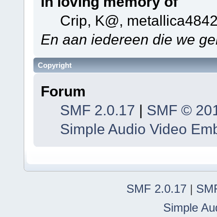
In loving memory of
Crip, K@, metallica484
En aan iedereen die we ge
Copyright
Forum
SMF 2.0.17
|
SMF © 20
Simple Audio Video Em
SMF 2.0.17
|
SMF
Simple Au