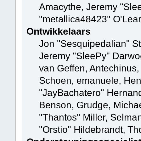
Amacythe, Jeremy "Sle
"metallica48423" O'Lea
Ontwikkelaars
Jon "Sesquipedalian" St
Jeremy "SleePy" Darwo
van Geffen, Antechinus, 
Schoen, emanuele, Hend
"JayBachatero" Hernand
Benson, Grudge, Micha
"Thantos" Miller, Selma
"Orstio" Hildebrandt, Th