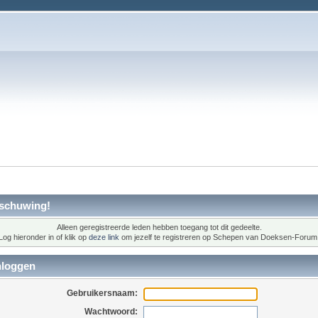
schuwing!
Alleen geregistreerde leden hebben toegang tot dit gedeelte.
Log hieronder in of klik op
deze link
om jezelf te registreren op Schepen van Doeksen-Forum
nloggen
Gebruikersnaam:
Wachtwoord: