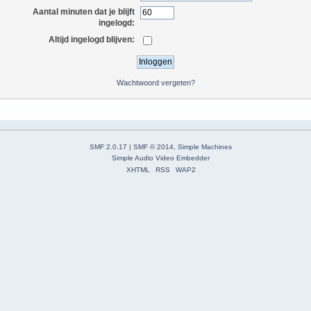
Aantal minuten dat je blijft
ingelogd:
Altijd ingelogd blijven:
Wachtwoord vergeten?
SMF 2.0.17
|
SMF © 2014
,
Simple Machines
Simple Audio Video Embedder
XHTML
RSS
WAP2