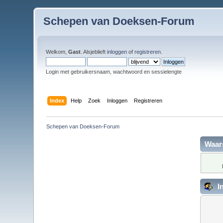
Schepen van Doeksen-Forum
Welkom,
Gast
. Alsjeblieft
inloggen
of
registreren
.
Login met gebruikersnaam, wachtwoord en sessielengte
Index
Help
Zoek
Inloggen
Registreren
Schepen van Doeksen-Forum
Waar
I