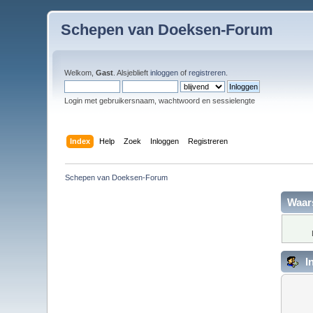
Schepen van Doeksen-Forum
Welkom,
Gast
. Alsjeblieft
inloggen
of
registreren
.
Login met gebruikersnaam, wachtwoord en sessielengte
Index
Help
Zoek
Inloggen
Registreren
Schepen van Doeksen-Forum
Waar
I