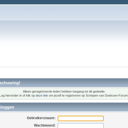
schuwing!
Alleen geregistreerde leden hebben toegang tot dit gedeelte.
Log hieronder in of klik op
deze link
om jezelf te registreren op Schepen van Doeksen-Forum
nloggen
Gebruikersnaam:
Wachtwoord: