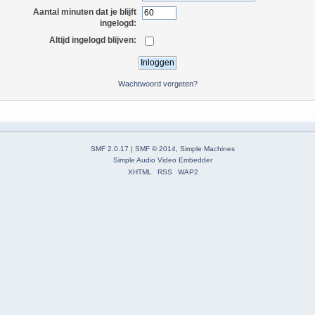
Aantal minuten dat je blijft
ingelogd:
Altijd ingelogd blijven:
Wachtwoord vergeten?
SMF 2.0.17
|
SMF © 2014
,
Simple Machines
Simple Audio Video Embedder
XHTML
RSS
WAP2