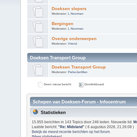
Doeksen slepers
Moderator:
L.Noorman
Bergingen
Moderator:
L.Noorman
Overige onderwerpen
Moderator:
Vriend
Doeksen Transport Group
Doeksen Transport Group
Moderator:
PiebeJanMan
Geen nieuw bericht
Doorlinkboard
Schepen van Doeksen-Forum - Infocentrum
Statistieken
15.955 berichten in 143 Topics door 246 leden. Nieuwste lid:
M
Laatste bericht:
"
Re: Midsland
"
( 6 augustus 2026, 21:26:08 )
Bekijk de meest recente berichten op het forum.
[Meer statistieken]