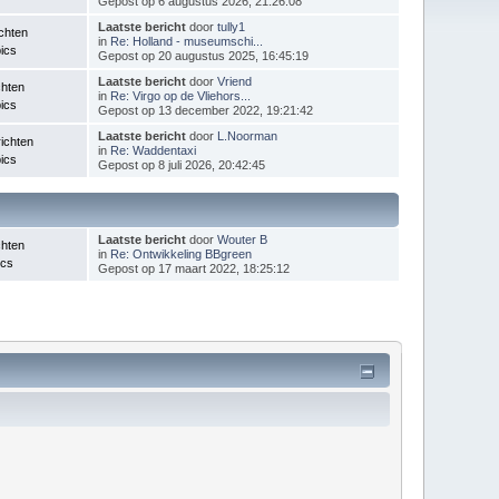
Gepost op 6 augustus 2026, 21:26:08
Laatste bericht
door
tully1
chten
in
Re: Holland - museumschi...
ics
Gepost op 20 augustus 2025, 16:45:19
Laatste bericht
door
Vriend
chten
in
Re: Virgo op de Vliehors...
ics
Gepost op 13 december 2022, 19:21:42
Laatste bericht
door
L.Noorman
ichten
in
Re: Waddentaxi
ics
Gepost op 8 juli 2026, 20:42:45
Laatste bericht
door
Wouter B
chten
in
Re: Ontwikkeling BBgreen
ics
Gepost op 17 maart 2022, 18:25:12