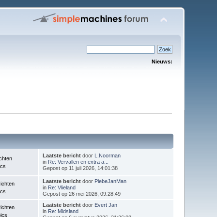
Nieuws:
Laatste bericht
door
L.Noorman
chten
in
Re: Vervallen en extra a...
ics
Gepost op 11 juli 2026, 14:01:38
Laatste bericht
door
PiebeJanMan
ichten
in
Re: Vlieland
ics
Gepost op 26 mei 2026, 09:28:49
Laatste bericht
door
Evert Jan
ichten
in
Re: Midsland
ics