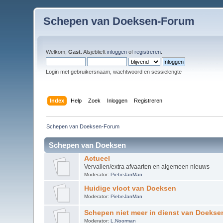
Schepen van Doeksen-Forum
Welkom,
Gast
. Alsjeblieft
inloggen
of
registreren
.
Login met gebruikersnaam, wachtwoord en sessielengte
Index
Help
Zoek
Inloggen
Registreren
Schepen van Doeksen-Forum
Schepen van Doeksen
Actueel
Vervallen/extra afvaarten en algemeen nieuws
Moderator:
PiebeJanMan
Huidige vloot van Doeksen
Moderator:
PiebeJanMan
Schepen niet meer in dienst van Doekse
Moderator:
L.Noorman