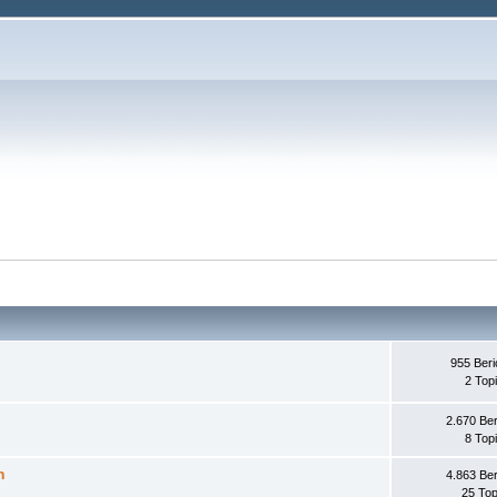
955 Beri
2 Top
2.670 Ber
8 Top
n
4.863 Ber
25 Top