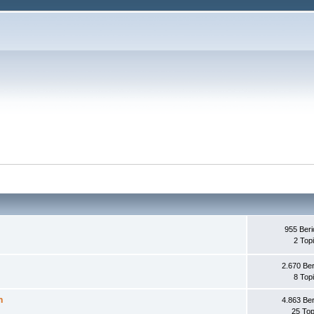
955 Beri
2 Top
2.670 Ber
8 Top
n
4.863 Ber
25 Top