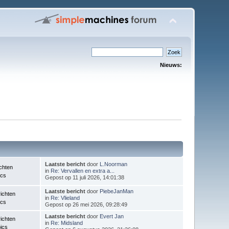
Nieuws:
Laatste bericht
door
L.Noorman
chten
in
Re: Vervallen en extra a...
ics
Gepost op 11 juli 2026, 14:01:38
Laatste bericht
door
PiebeJanMan
ichten
in
Re: Vlieland
ics
Gepost op 26 mei 2026, 09:28:49
Laatste bericht
door
Evert Jan
ichten
in
Re: Midsland
ics