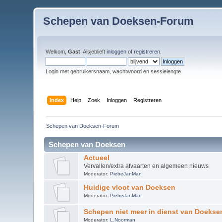
Schepen van Doeksen-Forum
Welkom,
Gast
. Alsjeblieft
inloggen
of
registreren
.
Login met gebruikersnaam, wachtwoord en sessielengte
Index
Help
Zoek
Inloggen
Registreren
Schepen van Doeksen-Forum
Schepen van Doeksen
Actueel
Vervallen/extra afvaarten en algemeen nieuws
Moderator:
PiebeJanMan
Huidige vloot van Doeksen
Moderator:
PiebeJanMan
Schepen niet meer in dienst van Doekse
Moderator:
L.Noorman