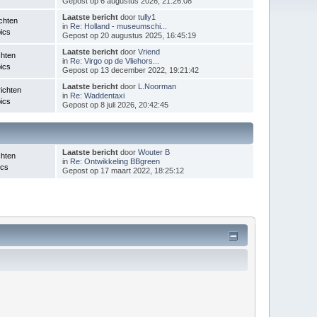
Gepost op 6 augustus 2026, 21:26:08
Laatste bericht
door
tully1
chten
in
Re: Holland - museumschi...
ics
Gepost op 20 augustus 2025, 16:45:19
Laatste bericht
door
Vriend
chten
in
Re: Virgo op de Vliehors...
ics
Gepost op 13 december 2022, 19:21:42
Laatste bericht
door
L.Noorman
ichten
in
Re: Waddentaxi
ics
Gepost op 8 juli 2026, 20:42:45
Laatste bericht
door
Wouter B
chten
in
Re: Ontwikkeling BBgreen
ics
Gepost op 17 maart 2022, 18:25:12