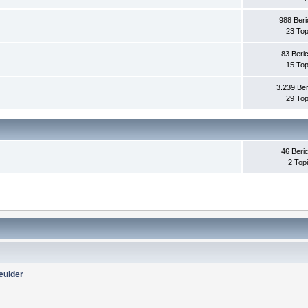
988 Beri
23 Top
83 Beri
15 Top
3.239 Ber
29 Top
46 Beri
2 Top
eulder