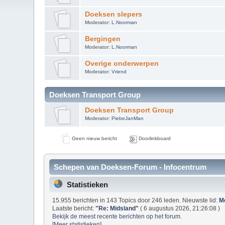
Doeksen slepers
Moderator:
L.Noorman
Bergingen
Moderator:
L.Noorman
Overige onderwerpen
Moderator:
Vriend
Doeksen Transport Group
Doeksen Transport Group
Moderator:
PiebeJanMan
Geen nieuw bericht
Doorlinkboard
Schepen van Doeksen-Forum - Infocentrum
Statistieken
15.955 berichten in 143 Topics door 246 leden. Nieuwste lid:
M
Laatste bericht:
"
Re: Midsland
"
( 6 augustus 2026, 21:26:08 )
Bekijk de meest recente berichten op het forum.
[Meer statistieken]