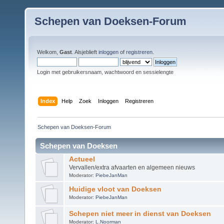
Schepen van Doeksen-Forum
Welkom,
Gast
. Alsjeblieft
inloggen
of
registreren
.
Login met gebruikersnaam, wachtwoord en sessielengte
Index
Help
Zoek
Inloggen
Registreren
Schepen van Doeksen-Forum
Schepen van Doeksen
Actueel
Vervallen/extra afvaarten en algemeen nieuws
Moderator:
PiebeJanMan
Huidige vloot van Doeksen
Moderator:
PiebeJanMan
Schepen niet meer in dienst van Doeksen
Moderator:
L.Noorman