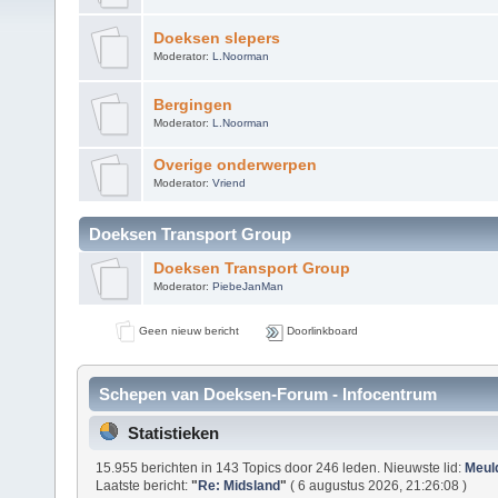
Doeksen slepers
Moderator:
L.Noorman
Bergingen
Moderator:
L.Noorman
Overige onderwerpen
Moderator:
Vriend
Doeksen Transport Group
Doeksen Transport Group
Moderator:
PiebeJanMan
Geen nieuw bericht
Doorlinkboard
Schepen van Doeksen-Forum - Infocentrum
Statistieken
15.955 berichten in 143 Topics door 246 leden. Nieuwste lid:
Meul
Laatste bericht:
"
Re: Midsland
"
( 6 augustus 2026, 21:26:08 )