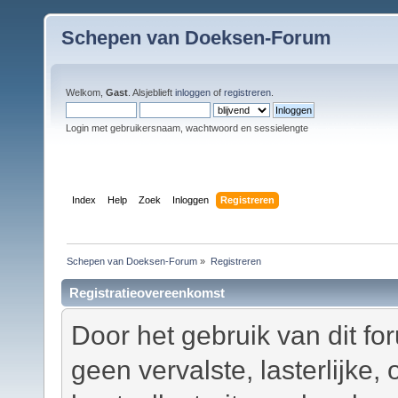
Schepen van Doeksen-Forum
Welkom,
Gast
. Alsjeblieft
inloggen
of
registreren
.
Login met gebruikersnaam, wachtwoord en sessielengte
Index
Help
Zoek
Inloggen
Registreren
Schepen van Doeksen-Forum
»
Registreren
Registratieovereenkomst
Door het gebruik van dit fo
geen vervalste, lasterlijke,