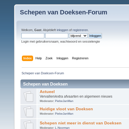
Schepen van Doeksen-Forum
Welkom,
Gast
. Alsjeblieft
inloggen
of
registreren
.
Login met gebruikersnaam, wachtwoord en sessielengte
Index
Help
Zoek
Inloggen
Registreren
Schepen van Doeksen-Forum
Schepen van Doeksen
Actueel
Vervallen/extra afvaarten en algemeen nieuws
Moderator:
PiebeJanMan
Huidige vloot van Doeksen
Moderator:
PiebeJanMan
Schepen niet meer in dienst van Doeksen
Moderator:
L.Noorman