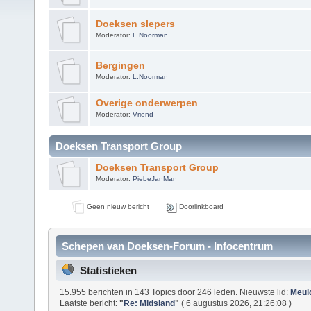
Doeksen slepers
Moderator:
L.Noorman
Bergingen
Moderator:
L.Noorman
Overige onderwerpen
Moderator:
Vriend
Doeksen Transport Group
Doeksen Transport Group
Moderator:
PiebeJanMan
Geen nieuw bericht
Doorlinkboard
Schepen van Doeksen-Forum - Infocentrum
Statistieken
15.955 berichten in 143 Topics door 246 leden. Nieuwste lid:
Meul
Laatste bericht:
"
Re: Midsland
"
( 6 augustus 2026, 21:26:08 )