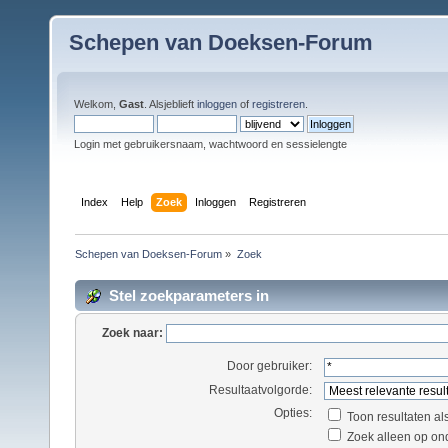
Schepen van Doeksen-Forum
Welkom,
Gast
. Alsjeblieft
inloggen
of
registreren
.
Login met gebruikersnaam, wachtwoord en sessielengte
Index
Help
Zoek
Inloggen
Registreren
Schepen van Doeksen-Forum
»
Zoek
Stel zoekparameters in
Zoek naar:
Door gebruiker:
Resultaatvolgorde:
Opties:
Toon resultaten al
Zoek alleen op on