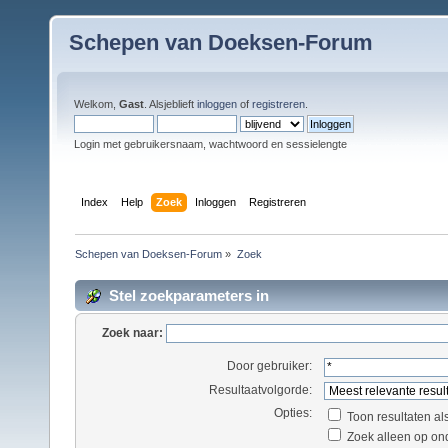
Schepen van Doeksen-Forum
Welkom,
Gast
. Alsjeblieft
inloggen
of
registreren
.
Login met gebruikersnaam, wachtwoord en sessielengte
Index
Help
Zoek
Inloggen
Registreren
Schepen van Doeksen-Forum
»
Zoek
Stel zoekparameters in
Zoek naar:
Door gebruiker:
Resultaatvolgorde:
Opties:
Toon resultaten al
Zoek alleen op on