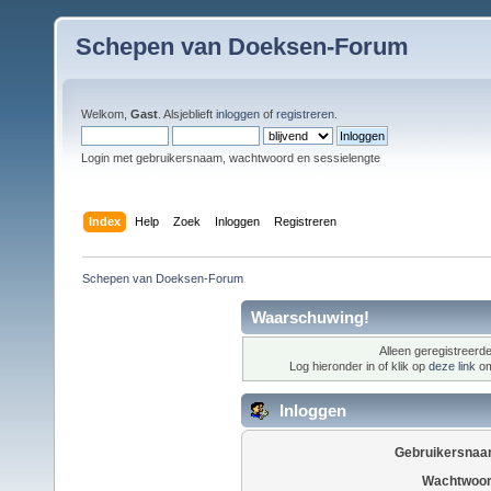
Schepen van Doeksen-Forum
Welkom,
Gast
. Alsjeblieft
inloggen
of
registreren
.
Login met gebruikersnaam, wachtwoord en sessielengte
Index
Help
Zoek
Inloggen
Registreren
Schepen van Doeksen-Forum
Waarschuwing!
Alleen geregistreerde
Log hieronder in of klik op
deze link
om
Inloggen
Gebruikersnaa
Wachtwoor