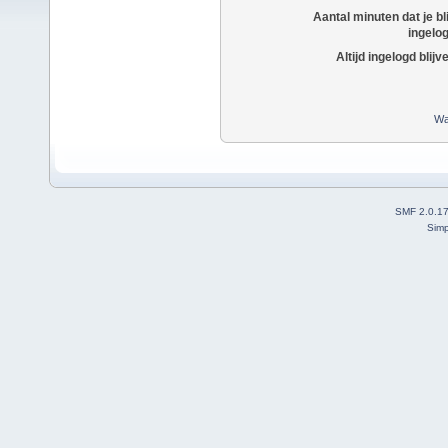
Aantal minuten dat je bli
ingelo
Altijd ingelogd blijv
Wa
SMF 2.0.1
Simp