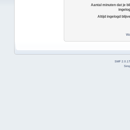
Aantal minuten dat je bli
ingelo
Altijd ingelogd blijv
Wa
SMF 2.0.1
Simp