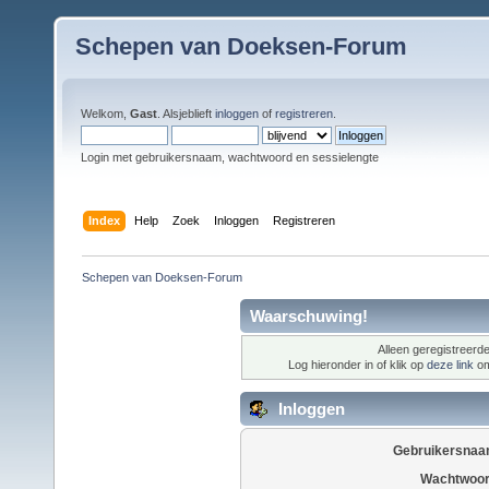
Schepen van Doeksen-Forum
Welkom,
Gast
. Alsjeblieft
inloggen
of
registreren
.
Login met gebruikersnaam, wachtwoord en sessielengte
Index
Help
Zoek
Inloggen
Registreren
Schepen van Doeksen-Forum
Waarschuwing!
Alleen geregistreerde
Log hieronder in of klik op
deze link
om
Inloggen
Gebruikersnaa
Wachtwoor