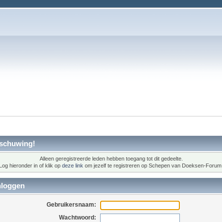
schuwing!
Alleen geregistreerde leden hebben toegang tot dit gedeelte.
Log hieronder in of klik op
deze link
om jezelf te registreren op Schepen van Doeksen-Forum
nloggen
Gebruikersnaam:
Wachtwoord: