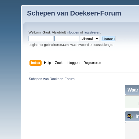
Schepen van Doeksen-Forum
Welkom,
Gast
. Alsjeblieft
inloggen
of
registreren
.
Login met gebruikersnaam, wachtwoord en sessielengte
Index
Help
Zoek
Inloggen
Registreren
Schepen van Doeksen-Forum
Waar
I