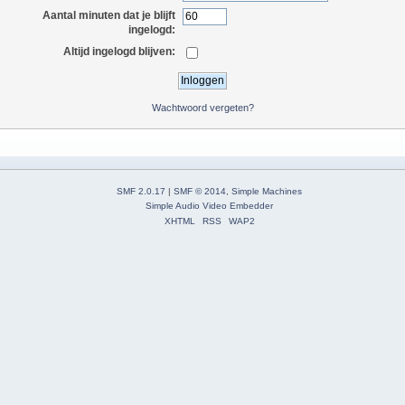
Aantal minuten dat je blijft
ingelogd:
Altijd ingelogd blijven:
Wachtwoord vergeten?
SMF 2.0.17
|
SMF © 2014
,
Simple Machines
Simple Audio Video Embedder
XHTML
RSS
WAP2