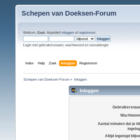
Schepen van Doeksen-Forum
Welkom,
Gast
. Alsjeblieft
inloggen
of
registreren
.
Login met gebruikersnaam, wachtwoord en sessielengte
Index
Help
Zoek
Inloggen
Registreren
Schepen van Doeksen-Forum
»
Inloggen
Inloggen
Gebruikersnaa
Wachtwoor
Aantal minuten dat je bli
ingelo
Altijd ingelogd blijv