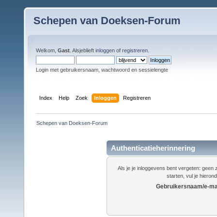
Schepen van Doeksen-Forum
Welkom,
Gast
. Alsjeblieft
inloggen
of
registreren
.
Login met gebruikersnaam, wachtwoord en sessielengte
Index
Help
Zoek
Inloggen
Registreren
Schepen van Doeksen-Forum
Authenticatieherinnering
Als je je inloggevens bent vergeten: gee
starten, vul je hieron
Gebruikersnaam/e-mai