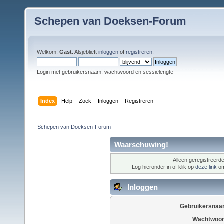
Schepen van Doeksen-Forum
Welkom,
Gast
. Alsjeblieft
inloggen
of
registreren
.
Login met gebruikersnaam, wachtwoord en sessielengte
Index
Help
Zoek
Inloggen
Registreren
Schepen van Doeksen-Forum
Waarschuwing!
Alleen geregistreerde
Log hieronder in of klik op
deze link
om
Inloggen
Gebruikersnaa
Wachtwoor