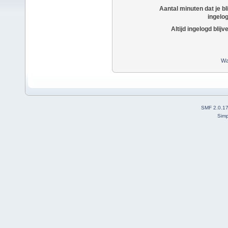
Aantal minuten dat je bli
ingelo
Altijd ingelogd blijv
Wa
SMF 2.0.1
Simp