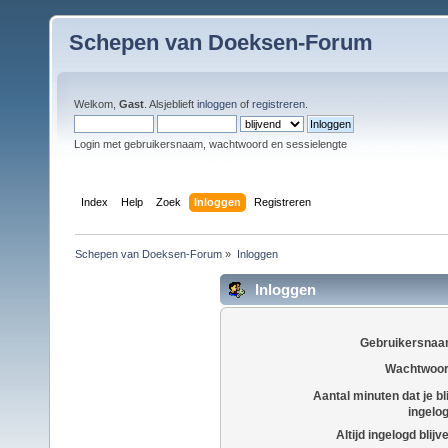
Schepen van Doeksen-Forum
Welkom,
Gast
. Alsjeblieft
inloggen
of
registreren
.
Login met gebruikersnaam, wachtwoord en sessielengte
Index
Help
Zoek
Inloggen
Registreren
Schepen van Doeksen-Forum
»
Inloggen
Inloggen
Gebruikersnaa
Wachtwoor
Aantal minuten dat je bli
ingelo
Altijd ingelogd blijv