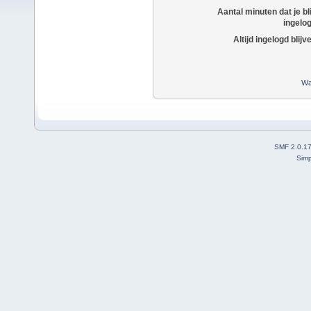
Aantal minuten dat je bli
ingelo
Altijd ingelogd blijv
Wa
SMF 2.0.1
Simp