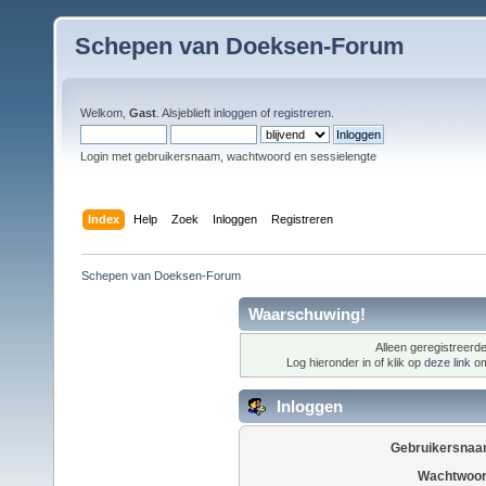
Schepen van Doeksen-Forum
Welkom,
Gast
. Alsjeblieft
inloggen
of
registreren
.
Login met gebruikersnaam, wachtwoord en sessielengte
Index
Help
Zoek
Inloggen
Registreren
Schepen van Doeksen-Forum
Waarschuwing!
Alleen geregistreerde
Log hieronder in of klik op
deze link
om
Inloggen
Gebruikersnaa
Wachtwoor