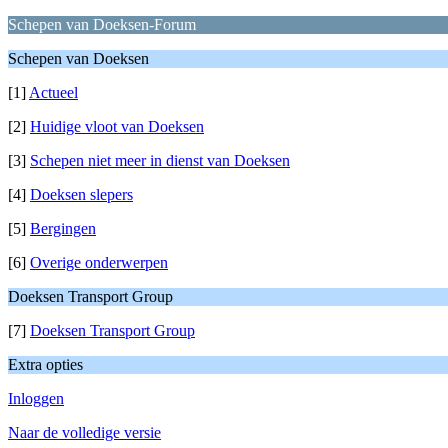
Schepen van Doeksen-Forum
Schepen van Doeksen
[1]
Actueel
[2]
Huidige vloot van Doeksen
[3]
Schepen niet meer in dienst van Doeksen
[4]
Doeksen slepers
[5]
Bergingen
[6]
Overige onderwerpen
Doeksen Transport Group
[7]
Doeksen Transport Group
Extra opties
Inloggen
Naar de volledige versie