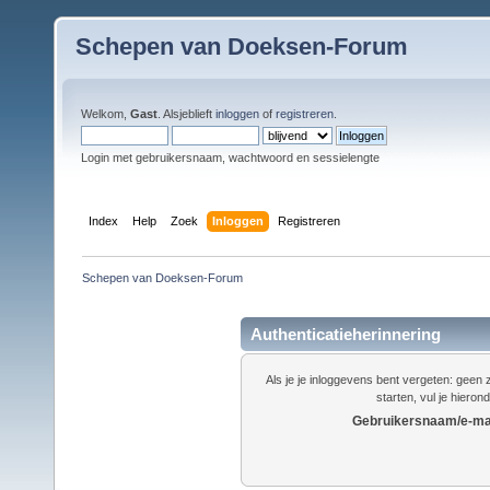
Schepen van Doeksen-Forum
Welkom,
Gast
. Alsjeblieft
inloggen
of
registreren
.
Login met gebruikersnaam, wachtwoord en sessielengte
Index
Help
Zoek
Inloggen
Registreren
Schepen van Doeksen-Forum
Authenticatieherinnering
Als je je inloggevens bent vergeten: gee
starten, vul je hieron
Gebruikersnaam/e-mai