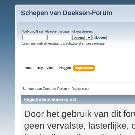
Schepen van Doeksen-Forum
Welkom,
Gast
. Alsjeblieft
inloggen
of
registreren
.
Login met gebruikersnaam, wachtwoord en sessielengte
Index
Help
Zoek
Inloggen
Registreren
Schepen van Doeksen-Forum
»
Registreren
Registratieovereenkomst
Door het gebruik van dit fo
geen vervalste, lasterlijke,