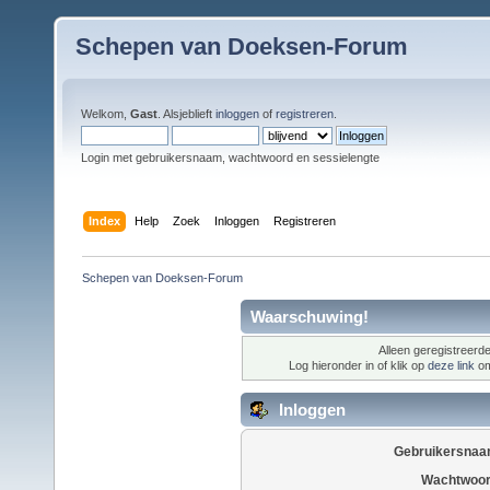
Schepen van Doeksen-Forum
Welkom,
Gast
. Alsjeblieft
inloggen
of
registreren
.
Login met gebruikersnaam, wachtwoord en sessielengte
Index
Help
Zoek
Inloggen
Registreren
Schepen van Doeksen-Forum
Waarschuwing!
Alleen geregistreerde
Log hieronder in of klik op
deze link
om
Inloggen
Gebruikersnaa
Wachtwoor