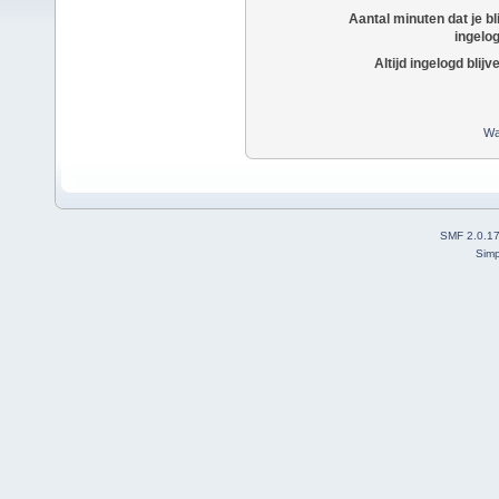
Aantal minuten dat je bli
ingelo
Altijd ingelogd blijv
Wa
SMF 2.0.1
Simp