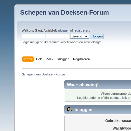
Schepen van Doeksen-Forum
Welkom,
Gast
. Alsjeblieft
inloggen
of
registreren
.
Login met gebruikersnaam, wachtwoord en sessielengte
Index
Help
Zoek
Inloggen
Registreren
Schepen van Doeksen-Forum
Waarschuwing!
Alleen geregistreerde
Log hieronder in of klik op
deze link
om
Inloggen
Gebruikersnaa
Wachtwoor