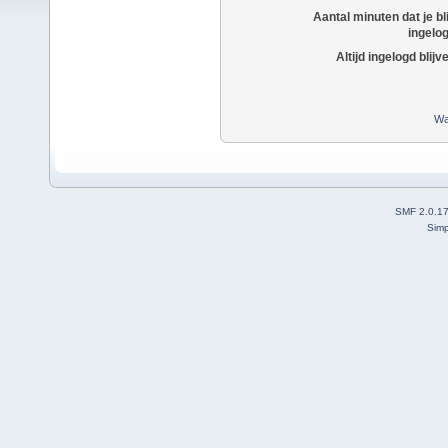
Aantal minuten dat je bli
ingelo
Altijd ingelogd blijv
Wa
SMF 2.0.1
Simp