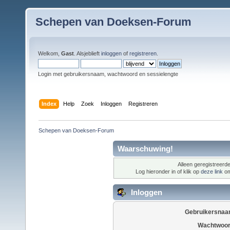
Schepen van Doeksen-Forum
Welkom,
Gast
. Alsjeblieft
inloggen
of
registreren
.
Login met gebruikersnaam, wachtwoord en sessielengte
Index
Help
Zoek
Inloggen
Registreren
Schepen van Doeksen-Forum
Waarschuwing!
Alleen geregistreerde
Log hieronder in of klik op
deze link
om
Inloggen
Gebruikersnaa
Wachtwoor