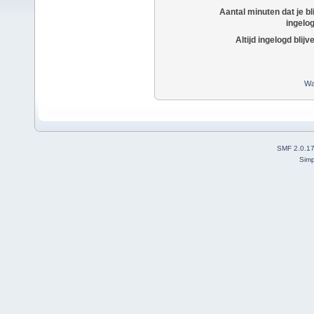
Aantal minuten dat je bli
ingelo
Altijd ingelogd blijv
Wa
SMF 2.0.1
Simp