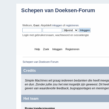
Schepen van Doeksen-Forum
Welkom,
Gast
. Alsjeblieft
inloggen
of
registreren
.
Login met gebruikersnaam, wachtwoord en sessielengte
Index
Help
Zoek
Inloggen
Registreren
Schepen van Doeksen-Forum
Credits
Simple Machines wil graag iedereen bedanken die heeft meege
en dun. Zonder jullie zou het niet mogelijk zijn geweest. Dit h
geven van waardevolle feedback, bugrapportages en meningen
Het team
Projectondersteuning