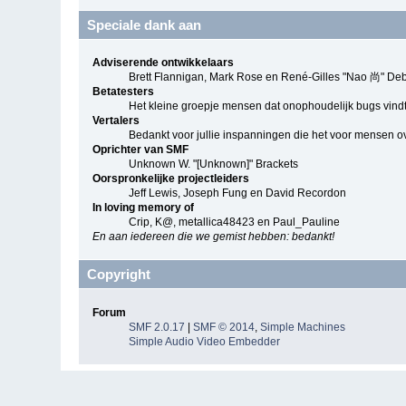
Speciale dank aan
Adviserende ontwikkelaars
Brett Flannigan, Mark Rose en René-Gilles "Nao 尚" De
Betatesters
Het kleine groepje mensen dat onophoudelijk bugs vindt
Vertalers
Bedankt voor jullie inspanningen die het voor mensen o
Oprichter van SMF
Unknown W. "[Unknown]" Brackets
Oorspronkelijke projectleiders
Jeff Lewis, Joseph Fung en David Recordon
In loving memory of
Crip, K@, metallica48423 en Paul_Pauline
En aan iedereen die we gemist hebben: bedankt!
Copyright
Forum
SMF 2.0.17
|
SMF © 2014
,
Simple Machines
Simple Audio Video Embedder