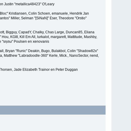
en Justin "metallica48423" O'Leary
"Bloc" Kristiansen, Colin Schoen, emanuele, Hendrik Jan
tos" Miller, Selman "[SiNaN]" Eser, Theodore "Orstio"
 Scott, Bigguy, CapadY, Chalky, Chas Large, Duncan85, Eliana
u, KGIII, Kill Em All, lurkalot, margarett, Mattitude, Mashby,
ade "sησω" Poulsen en xenovanis
l, Bryan "Runic" Deakin, Bugo, Bulakbol, Colin "Shadow82x"
ba, Matthew "Labradoodle-360" Kerle, Mick., NanoSector, nend,
 Thorsen, Jade Elizabeth Trainor en Peter Duggan