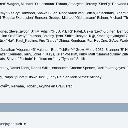
"Kindred" Wagner, Michael "Oldiesmann" Eshom, Amacythe, Jeremy "SleePy" Darwood 
remy "SleePy" Darwood, Shawn Bulen, Norv, Aaron van Geffen, Antechinus, Bjoern 
l "RegularExpression" Benson, Grudge, Michael "Oldiesmann" Eshom, Michael "Than
agner, Steve, ziycon, JimM, Adish "(F.L.A.M.E.R)" Patel, Aleksi "Lex" Kilpinen, Ben
Jan-Olof "Owdy" Eriksson, Jeremy "jerm" Strike, Justyne, K@, Kevin "greyknight17" Ho
er, Nick "Ha²", Paul_Pauline, Piro "Sarge" Dhima, Rumbaar, Pitti, RedOne, S-Ace, W
Jonathan "vbgamer45" Valentin, Brad "IchBin™" Grow, ディン1031, Brannon "B" Hal
laze" Clemons, Jerry, Joker™, Kays, Killer Possum, Kirby, Matt "SlammedDime" Zu
puds, Steven "Fustrate" Hoffman en Joey "Tyrsson" Smith
Chainy, Daniel Diehl, Dannii Willis, emanuele, Graeme Spence, Jack "akabugeyes"
, Ralph "[n3rve]" Otowo, rickC, Tony Reid en Mert "Antes" Alınbay
oviÄ‡, Relyana, Robert., Akyhne en GravuTrad
Deejay
en lucb1e