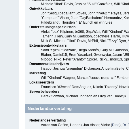
Michele "Illori" Davis, Jessica "Suki" González, Will 
Ontwikkelaars
Jon "Sesquipedalian" Stovell, John "live627" Rayes, Je
"Compuart" Visser, Juan "JayBachatero" Hernandez, Kar
Hildebrandt, Thorsten "TE" Eurich en winrules
Ondersteuningsspecialisten
Aleksi "Lex" Kilpinen, br360, GigaWatt, Will "Kindred" W
Tamerin, Fiery, Gary M. Gadsdon, gbsothere, Harro, Huw, 
Mick G., Michele "Illori" Davis, MrPhil, Nick "Fizzy" Dy
Extensieontwikkelaars
Sami "SychO" Mazouz, Diego Andrés, Gary M. Gadsdon, 
Blaber, Daniel15, Eren Yasarkurt, Gwenwyfar, Jason "JB
Nibogo, Niko, Peter "Arantor" Spicer, Ricky., snork13, S
Documentatieschrijvers
Irisado, Joshua "groundup" Dickerson, AngellinaBelle, 
Marketing
Will "Kindred" Wagner, Marcus "cσσкιє мσηѕтєя" Forsberg
Lokaliseerders
Francisco "d3vcho" DomÃ­nguez, Nikola "Dzonny" Novak
Serverbeheerders
Derek Schwab, Michael Johnson en Liroy van Hoewijk
Nederlandse vertaling
Nederlandse vertaling
Aaron van Geffen, Hendrik Jan Visser, Victor (
Dinq
),
Dr. 