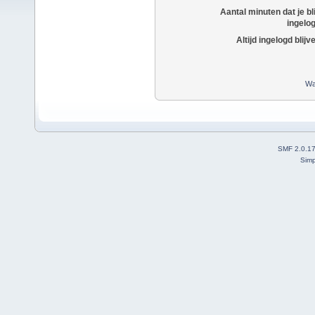
Aantal minuten dat je bli
ingelo
Altijd ingelogd blijv
Wa
SMF 2.0.1
Simp