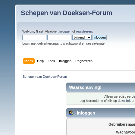
Schepen van Doeksen-Forum
Welkom,
Gast
. Alsjeblieft
inloggen
of
registreren
.
Login met gebruikersnaam, wachtwoord en sessielengte
Index
Help
Zoek
Inloggen
Registreren
Schepen van Doeksen-Forum
Waarschuwing!
Alleen geregistreerde
Log hieronder in of klik op
deze link
om
Inloggen
Gebruikersnaa
Wachtwoor