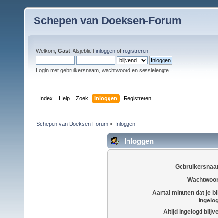
Schepen van Doeksen-Forum
Welkom,
Gast
. Alsjeblieft
inloggen
of
registreren
.
Login met gebruikersnaam, wachtwoord en sessielengte
Index
Help
Zoek
Inloggen
Registreren
Schepen van Doeksen-Forum
»
Inloggen
Inloggen
Gebruikersnaa
Wachtwoor
Aantal minuten dat je bli
ingelo
Altijd ingelogd blijv