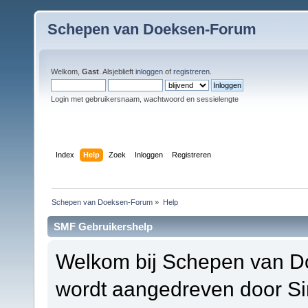
Schepen van Doeksen-Forum
Welkom,
Gast
. Alsjeblieft
inloggen
of
registreren
.
Login met gebruikersnaam, wachtwoord en sessielengte
Index
Help
Zoek
Inloggen
Registreren
Schepen van Doeksen-Forum
»
Help
SMF Gebruikershelp
Welkom bij Schepen van D
wordt aangedreven door S