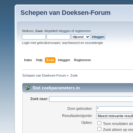
Schepen van Doeksen-Forum
Welkom,
Gast
. Alsjeblieft
inloggen
of
registreren
.
Login met gebruikersnaam, wachtwoord en sessielengte
Index
Help
Zoek
Inloggen
Registreren
Schepen van Doeksen-Forum
»
Zoek
Stel zoekparameters in
Zoek naar:
Door gebruiker:
Resultaatvolgorde:
Opties:
Toon resultaten al
Zoek alleen op on